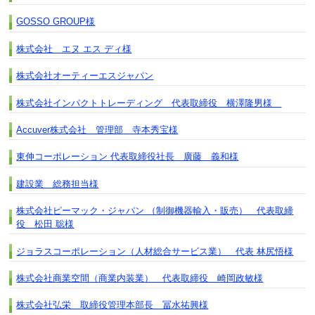
GOSSO GROUP様
株式会社 エヌ エス ディ様
株式会社オーティーエスジャパン
株式会社インパクトトレーディング 代表取締役 横澤隆男様
Accuver株式会社 管理部 寺本秀宝様
東伸コーポレーション 代表取締役社長 廣藤 義和様
建設業 総務担当様
株式会社ピーマック・ジャパン （制御機器輸入・販売） 代表取締
役 松田 聡様
ジョラスコーポレーション（人材総合サービス業） 代表 林尻悟様
株式会社商業空間（商業内装業） 代表取締役 崎岡政敏様
株式会社弘栄 取締役管理本部長 冨水祐興様