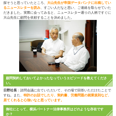
探そうと思っていたところ、
大山先生が帝国データバンクに出稿してい
るニュースレターを読み
、すごい人だなと思い、ご連絡を取らせていた
だきました。実際に会ってみると、ニュースレター通りの人柄ですぐに
大山先生に顧問を依頼することを決めました。
顧問契約しておいてよかったなっていうエピソードを教えてくださ
い。
日野社長
：諮問会議に出ていただいて、その場で回答いただけたことで
すね。また、
特許のお話でしたり、契約書、労働問題の就業規則など、
居てくれると心強いなと思っています。
御社にとって、横浜パートナー法律事務所はどのような存在です
か？