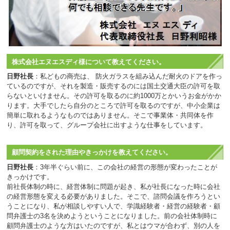
株式会社エヌエスディ様について教えてください。
日野社長
：私どもの商売は、 防火ガラスを組み込んだ耐火のドアを作っ
ているのですが、それを製造・販売するのには国土交通大臣の許可を取
らないといけません。その許可を取るのに約1000万とかいうお金がかか
ります。大手でしたら自分のところで許可を取るのですが、中小企業は
簡単に取れるようなものではありません。そこで事業体・共同体を作
り、許可を取って、グループ会社に出すような仕事をしています。
顧問契約をされた理由やきっかけを教えてください。
日野社長
：3年半ぐらい前に、この会社の経営の形態が変わったことが
きっかけです。
前社長体制の時に、経営体制に問題が起き、私が社長になった時に会社
の経営形態を変える必要がありました。そこで、諮問会議を作ろうとい
うことになり、私が相談しやすい人で、学識経験者・経営の経験者・顧
問弁護士の3名を決めようということになりました。前の会社体制時に
顧問弁護士のような方はいたのですが、私とはウマが合わず、別の人を