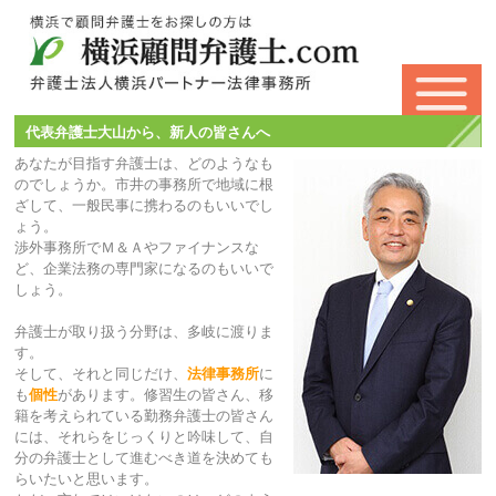
代表弁護士大山から、新人の皆さんへ
あなたが目指す弁護士は、どのようなも
のでしょうか。市井の事務所で地域に根
ざして、一般民事に携わるのもいいでし
ょう。
渉外事務所でＭ＆Ａやファイナンスな
ど、企業法務の専門家になるのもいいで
しょう。
弁護士が取り扱う分野は、多岐に渡りま
す。
そして、それと同じだけ、
法律事務所
に
も
個性
があります。修習生の皆さん、移
籍を考えられている勤務弁護士の皆さん
には、それらをじっくりと吟味して、自
分の弁護士として進むべき道を決めても
らいたいと思います。