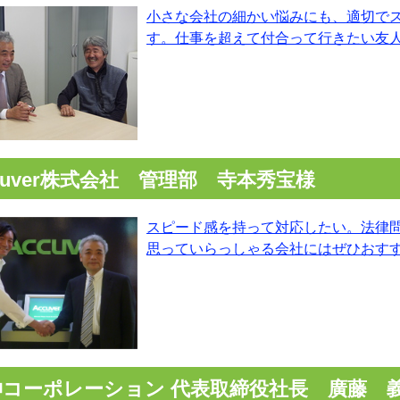
小さな会社の細かい悩みにも、適切で
す。仕事を超えて付合って行きたい友
cuver株式会社 管理部 寺本秀宝様
スピード感を持って対応したい。法律
思っていらっしゃる会社にはぜひおす
伸コーポレーション 代表取締役社長 廣藤 