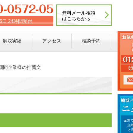
無料メール相談
はこちらから
65日 24時間受付
解決実績
アクセス
相談予約
顧問企業様の推薦文
企業で
企
と