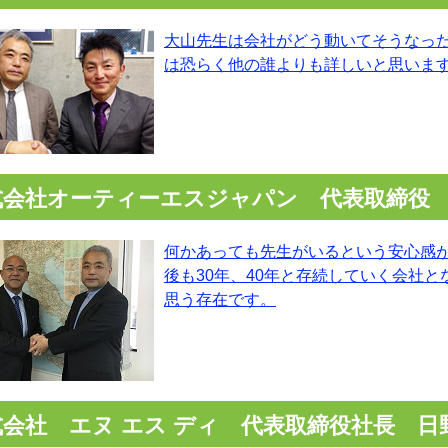
大山先生は会社がどう動いてそうなっ
は恐らく他の誰よりも詳しいと思いま
式会社オーティーエスジャパン 代表取締役
何かあっても先生がいるという安心感
後も30年、40年と存続していく会社
思う存在です。
式会社 エヌ エス ディ 代表取締役社長 日