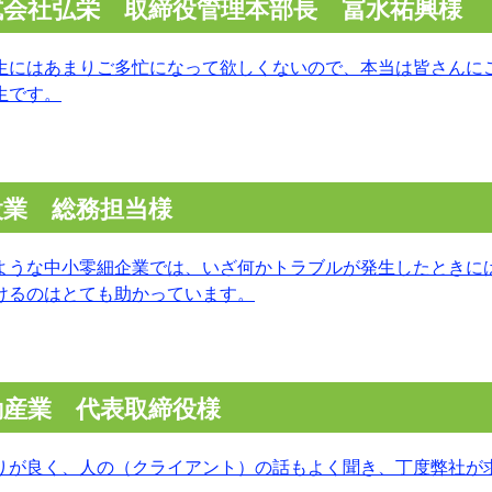
式会社弘栄 取締役管理本部長 冨水祐興様
生にはあまりご多忙になって欲しくないので、本当は皆さんに
生です。
設業 総務担当様
ような中小零細企業では、いざ何かトラブルが発生したときに
けるのはとても助かっています。
動産業 代表取締役様
りが良く、人の（クライアント）の話もよく聞き、丁度弊社が