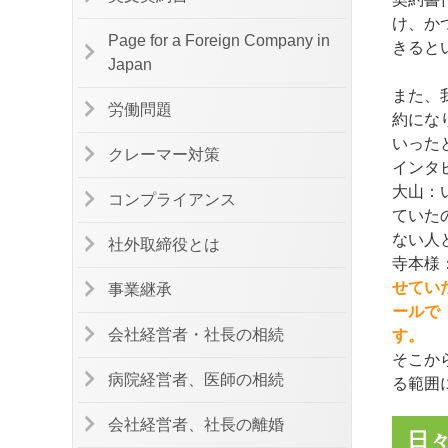
け、か
Page for a Foreign Company in
きると
Japan
また、
労働問題
約にな
いった
クレーマー対策
インタ
大山：
コンプライアンス
ていた
ない人
社外取締役とは
寺本様
せてい
事業継承
ールで
会社経営者・社長の相続
す。
そこか
病院経営者、医師の相続
る範囲
会社経営者、社長の離婚
日