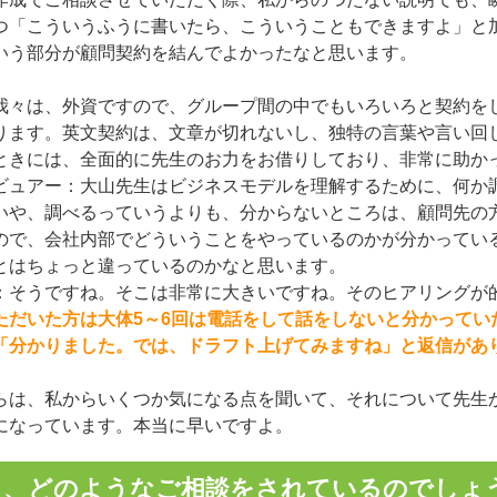
つ「こういうふうに書いたら、こういうこともできますよ」と
いう部分が顧問契約を結んでよかったなと思います。
我々は、外資ですので、グループ間の中でもいろいろと契約を
ります。英文契約は、文章が切れないし、独特の言葉や言い回
ときには、全面的に先生のお力をお借りしており、非常に助か
ビュアー：大山先生はビジネスモデルを理解するために、何か
いや、調べるっていうよりも、分からないところは、顧問先の
ので、会社内部でどういうことをやっているのかが分かってい
とはちょっと違っているのかなと思います。
：そうですね。そこは非常に大きいですね。そのヒアリングが
ただいた方は大体5～6回は電話をして話をしないと分かってい
「分かりました。では、ドラフト上げてみますね」と返信があ
らは、私からいくつか気になる点を聞いて、それについて先生
になっています。本当に早いですよ。
々、どのようなご相談をされているのでしょ