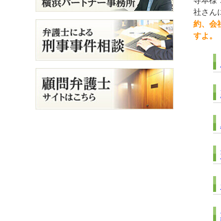
寺本様
社さん
約、会
すよ。