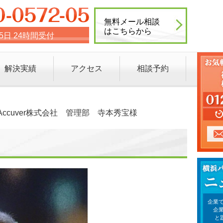
無料メール相談
はこちらから
65日 24時間受付
解決実績
アクセス
相談予約
Accuver株式会社 管理部 寺本秀宝様
企業で
企
と