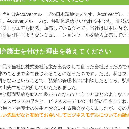
：当社はAccuverグループの日本現地法人です。Accuver
す。Accuverグループは、移動体通信といわれる中でも、電
ソフトウエアを開発、販売している会社で、当社は日本国内で
約を結び同じようなシミュレーションツールを輸入販売してい
問弁護士を付けた理由を教えてください
：元々当社は株式会社弘栄が出資をして創った会社だったので
律のことまで全て任されることになったのです。ただ、私はフ
回らないということで、弘栄の管理本部に相談したところ、弘
大山先生をご紹介していただきました。
生と顧問契約を結んで良かったなっていうことはどのようなこ
：レスポンスの早さと、ビジネスモデルのご理解の早さですね
の時々で弁護士の先生とお会いする機会がありましたが、その
しい先生だなと初めてお会いしてビジネスモデルについてお話
作成でご相談させていただく際、私からのつたない説明でも、