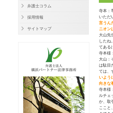
弁護士コラム
寺本：
いただ
採用情報
言うん
サイトマップ
ニオン
大山先
したね
てある
寺本様
大山：
は駄目
ては、
いよう
向きな
寺本様
ルチェ
か、取
ここと