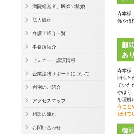
病院経営者、医師の離婚
寺本様
法人破産
係や債
弁護士紹介一覧
顧
事務所紹介
あ
セミナー・講演情報
寺本様
企業法務サポートについて
能性と
ていた
判例のご紹介
やはり
を理解
アクセスマップ
うこと
だけて
相談の流れ
お問い合わせ
御