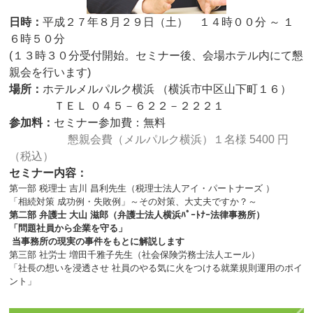
日時：
平成２７年８月２９日（土） １４時００分 ～ １
６時５０分
(１３時３０分受付開始。セミナー後、会場ホテル内にて懇
親会を行
います)
場所：
ホテルメルパルク横浜 （横浜市中区山下町１６）
ＴＥＬ ０４５－６２２－２２２１
参加料：
セミナー参加費：無料
懇親会費（メルパルク横浜）１名様 5400 円
（税込）
セミナー内容：
第一部 税理士 吉川 昌利先生（
税理士法人アイ・パートナーズ ）
「相続対策 成功例・失敗例」
～その対策、大丈夫ですか？～
第二部 弁護士 大山 滋郎（
弁護士法人横浜ﾊﾟｰﾄﾅｰ法律事務所）
「問題社員から企業を守る」
当事務所の現実の事件をもとに解説します
第三部 社労士 増田千雅子先生（
社会保険労務士法人エール）
「社長の想いを浸透させ 社員のやる気に火をつける
就業規則運用のポイ
ント」