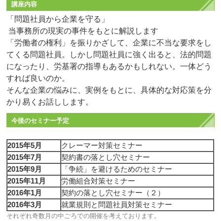
講座内容
「問題社員から企業を守る」
当事務所の現実の事件をもとに解説します
「労働者の権利」を振りかざして、企業に不当な要求をし
てくる問題社
員。しかし問題社員に強く出ると、法的問題
になったり、労基署の指導
もあるかもしれない。一体どう
すれば良いのか。
そんな企業の悩みに、実例をもとに、具体的な対応策を分
かり易くお話
しします。
今後のセミナー予定
2015年5月
クレーマー対策セミナー
2015年7月
契約書の落とし穴セミナー
2015年9月
「争続」を避けるためのセミナー
2015年11月
労働組合対策セミナー
2016年1月
契約の落とし穴セミナー（２）
2016年3月
就業規則と問題社員対策セミナー
それぞれ奇数月の中ごろでの開催を考えております。