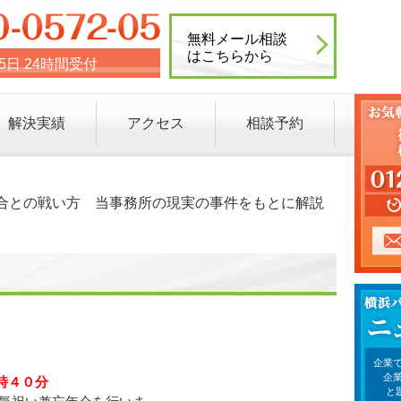
無料メール相談
はこちらから
65日 24時間受付
解決実績
アクセス
相談予約
合との戦い方 当事務所の現実の事件をもとに解説
企業で
企
時４０分
と