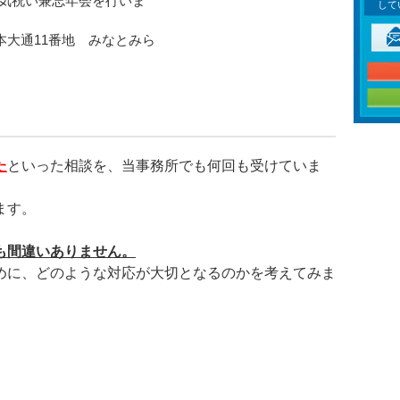
快気祝い兼忘年会を行いま
して
本大通11番地 みなとみ
ら
た
といっ
た相談を、当事務所でも何回も受けていま
ます。
も間違い
ありません。
めに、ど
のような対応が大切となるのかを考えてみま