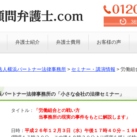
3
弁護士紹介
弁護士費用
お客様の声
法人横浜パートナー法律事務所
>
セミナー・講演情報
>
労働組
浜パートナー法律事務所の「小さな会社の法律セミナー」
タイトル：
「
労働組合との戦い方
当事務所の現実の事件をもとに解説し
ます
」
日時：
平成２６年１２月３日（水）午後１７時４０分 – １８