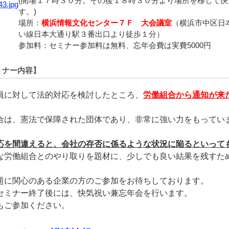
(開場１７時３０分。その後１８時３０分より場所を移して
す。)
場所：
横浜情報文化センター７Ｆ 大会議室
（横浜市中区日
い線日本大通り駅３番出口より徒歩１分）
参加料：セミナー参加料は無料、忘年会費は実費5000円
ミナー内容】
員に対して法的対応を検討したところ、
労働組合から通知が来
合は、憲法で保障された団体であり、非常に強い力をもってい
応を間違えると、会社の存否に係るような状況に陥るといって
な労働組合とのやり取りを題材に、少しでも良い結果を残すた
題に関心のある企業の方のご参加をお待ちしております。
セミナー終了後には、快気祝い兼忘年会を行います。
もご参加ください。