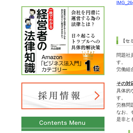
【セ
問題社
す。
労働組
その対
具体的
す。
労務問
なお、
是非と